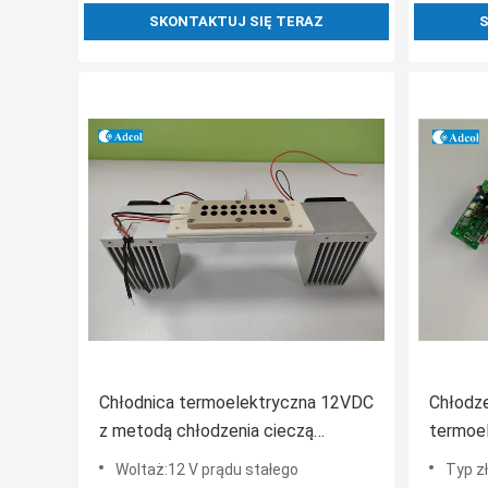
SKONTAKTUJ SIĘ TERAZ
S
Chłodnica termoelektryczna 12VDC
Chłodze
z metodą chłodzenia cieczą
termoel
Poziom hałasu 25dB
Qmax 4
Woltaż:12 V prądu stałego
Typ z