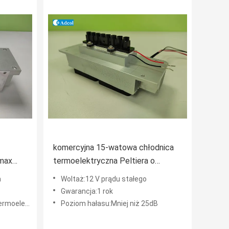
komercyjna 15-watowa chłodnica
max
termoelektryczna Peltiera o
żywotności 25000 razy
m
Woltaż:12 V prądu stałego
Gwarancja:1 rok
na Peltiera
Poziom hałasu:Mniej niż 25dB