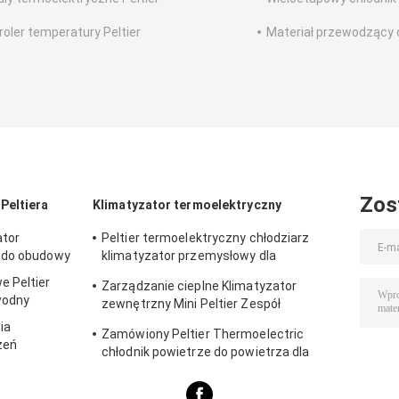
roler temperatury Peltier
Materiał przewodzący 
Zos
Peltiera
Klimatyzator termoelektryczny
ator
Peltier termoelektryczny chłodziarz
ą do obudowy
klimatyzator przemysłowy dla
pomieszczeń przemysłowych
e Peltier
Zarządzanie cieplne Klimatyzator
wodny
zewnętrzny Mini Peltier Zespół
termoelektryczny 50W 24VDC
ia
Zamówiony Peltier Thermoelectric
zeń
chłodnik powietrze do powietrza dla
bankomatu