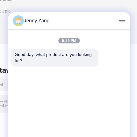
ciepło
Jenny Yang
5:29 PM
Good day, what product are you looking 
for?
taw wiadomość