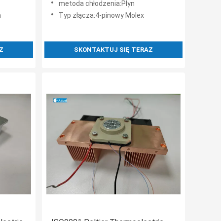
metoda chłodzenia:Płyn
m
Typ złącza:4-pinowy Molex
Z
SKONTAKTUJ SIĘ TERAZ