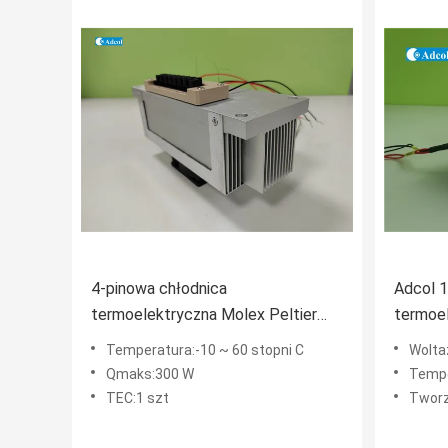
4-pinowa chłodnica
Adcol 1
termoelektryczna Molex Peltier
termoel
300 W Metoda chłodzenia cieczą
12VDC 
Temperatura:-10 ~ 60 stopni C
Wolta
Qmaks:300 W
Tempe
TEC:1 szt
Tworz