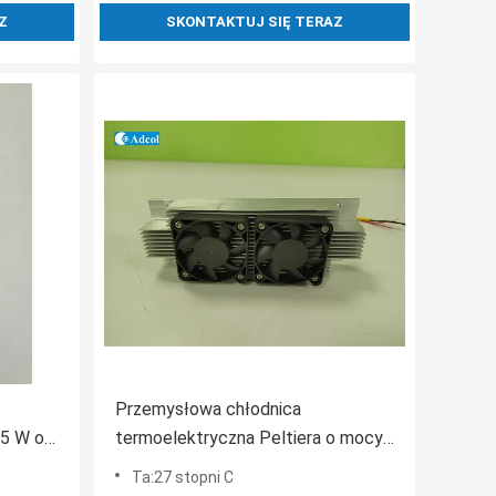
Z
SKONTAKTUJ SIĘ TERAZ
Przemysłowa chłodnica
15 W o
termoelektryczna Peltiera o mocy
dB
300 W do przenoszenia ciepła
Ta:27 stopni C