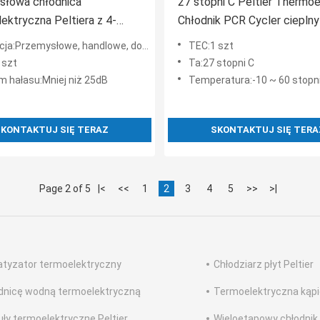
słowa chłodnica
27 stopni C Peltier Thermoe
ektryczna Peltiera z 4-
Chłodnik PCR Cycler cieplny
m złączem Molex
dziury moduł chłodzenia
cja:Przemysłowe, handlowe, domowe
TEC:1 szt
 szt
Ta:27 stopni C
m hałasu:Mniej niż 25dB
Temperatura:-10 ~ 60 stopn
KONTAKTUJ SIĘ TERAZ
SKONTAKTUJ SIĘ TERA
Page 2 of 5
|<
<<
1
2
3
4
5
>>
>|
atyzator termoelektryczny
Chłodziarz płyt Peltier
dnicę wodną termoelektryczną
Termoelektryczna kąpie
ły termoelektryczne Peltier
Wieloetapowy chłodnik 