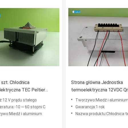
 szt. Chłodnica
Strona główna Jednostka
ektryczna TEC Peltier
termoelektryczna 12VDC Q
ISO9001
300W TA 27 stopni C
ż:12 V prądu stałego
Tworzywo:Miedź i aluminiu
ratura:-10 ~ 60 stopni C
Gwarancja:1 rok
ywo:Miedź i aluminium
Nazwa produktu:Chłodnica termoelektrycz