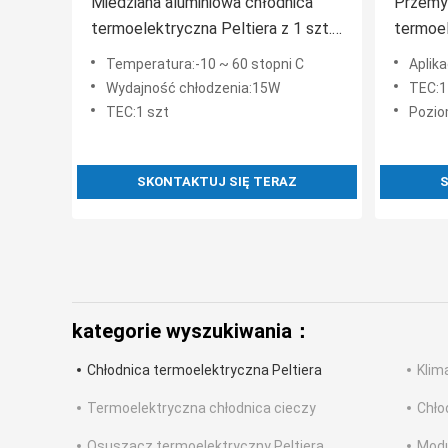
Miedziana aluminiowa chłodnica
Przemy
termoelektryczna Peltiera z 1 szt.
termoel
TEC
pinowy
Temperatura:-10 ~ 60 stopni C
Aplika
Wydajność chłodzenia:15W
TEC:1
TEC:1 szt
Pozio
SKONTAKTUJ SIĘ TERAZ
S
kategorie wyszukiwania：
Chłodnica termoelektryczna Peltiera
Klim
Termoelektryczna chłodnica cieczy
Chło
Osuszacz termoelektryczny Peltiera
Modu