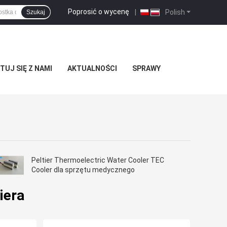
Poprosić o wycenę
|
Polish
Szukaj
UJ SIĘ Z NAMI
AKTUALNOŚCI
SPRAWY
Peltier Thermoelectric Water Cooler TEC
Cooler dla sprzętu medycznego
iera