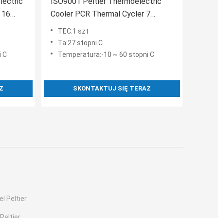
lectric
ISO9001 Peltier Thermoelectric
 16
Cooler PCR Thermal Cycler 7
otworu moduł chłodzenia
TEC:1 szt
Ta:27 stopni C
i C
Temperatura:-10 ~ 60 stopni C
Z
SKONTAKTUJ SIĘ TERAZ
l Peltier
Peltier