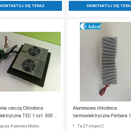
KONTAKTUJ SIĘ TERAZ
SKONTAKTUJ SIĘ TERA
nie cieczą Chłodnica
Aluminiowa chłodnica
ektryczna TEC 1 szt. 300 W
termoelektryczna Peltiera 
 Pin Molex 25000 razy
poziomie hałasu poniżej 25 
łącza:4-pinowy Molex
Ta:27 stopni C