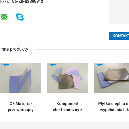
Faks:
86-20-82898912
Inne produkty
CE Materiał
Komponent
Płytka cieplna d
przewodzący
elektroniczny z
wypełniania luk
ciepło, silikonowy
podkładką
podkładek cieplny
silikonową o
w produkcie
przewodzie