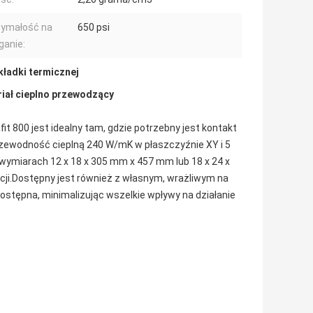
zymałość na
650 psi
ganie:
kładki termicznej
riał cieplno przewodzący
it 800 jest idealny tam, gdzie potrzebny jest kontakt
przewodność cieplną 240 W/mK w płaszczyźnie XY i 5
 wymiarach 12 x 18 x 305 mm x 457 mm lub 18 x 24 x
cji.Dostępny jest również z własnym, wrażliwym na
 dostępna, minimalizując wszelkie wpływy na działanie