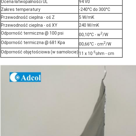
Ocena łatwopalności UL
94 V0
Zakres temperatury
-240°C do 300°C
Przewodność cieplna - oś Z
5 W/mK
Przewodność cieplna - oś XY
240 W/mK
Odporność termiczna @ 100 psi
2
00,10°C - w
/W
Odporność termiczna @ 681 Kpa
2
00,66°C - cm
/W
Odporność objętościowa (w samolocie)
.5
11 x 10
ohm - cm