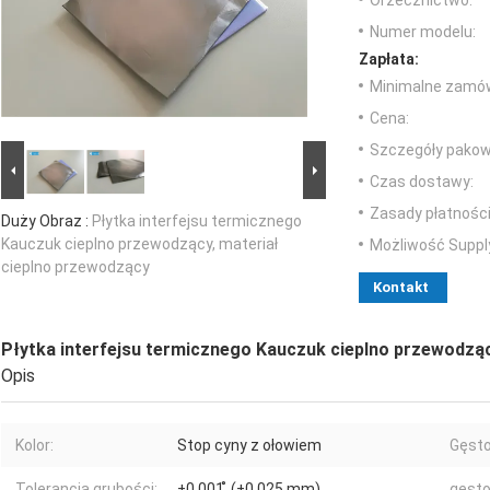
Orzecznictwo:
Numer modelu:
Zapłata:
Minimalne zamów
Cena:
Szczegóły pakow
Czas dostawy:
Zasady płatności
Duży Obraz :
Płytka interfejsu termicznego
Kauczuk cieplno przewodzący, materiał
Możliwość Suppl
cieplno przewodzący
Kontakt
Płytka interfejsu termicznego Kauczuk cieplno przewodząc
Opis
Kolor:
Stop cyny z ołowiem
Gęsto
Tolerancja grubości:
±0,001 ̊ (±0,025 mm)
gęsto