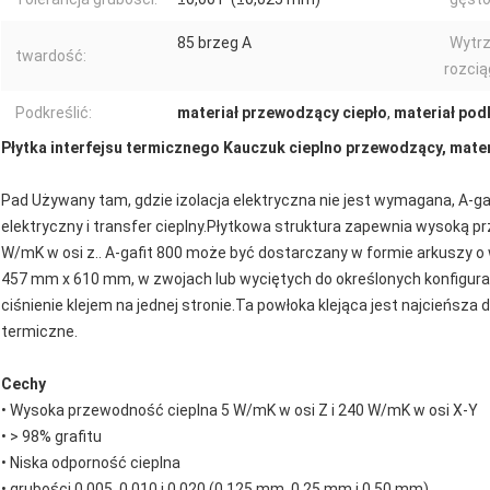
85 brzeg A
Wytr
twardość:
rozcią
Podkreślić:
materiał przewodzący ciepło
,
materiał pod
Płytka interfejsu termicznego Kauczuk cieplno przewodzący, mate
Pad Używany tam, gdzie izolacja elektryczna nie jest wymagana, A-gaf
elektryczny i transfer cieplny.Płytkowa struktura zapewnia wysoką 
W/mK w osi z.. A-gafit 800 może być dostarczany w formie arkuszy o
457 mm x 610 mm, w zwojach lub wyciętych do określonych konfigura
ciśnienie klejem na jednej stronie.Ta powłoka klejąca jest najcieńsza
termiczne.
Cechy
• Wysoka przewodność cieplna 5 W/mK w osi Z i 240 W/mK w osi X-Y
• > 98% grafitu
• Niska odporność cieplna
• grubości 0,005, 0,010 i 0,020 (0,125 mm, 0,25 mm i 0,50 mm)