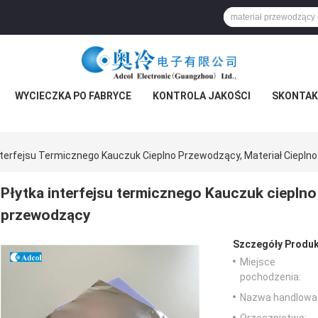
WYCIECZKA PO FABRYCE
KONTROLA JAKOŚCI
SKONTAKT
nterfejsu Termicznego Kauczuk Cieplno Przewodzący, Materiał Ciepl
Płytka interfejsu termicznego Kauczuk cieplno
przewodzący
Szczegóły Produk
Miejsce
pochodzenia:
Nazwa handlowa