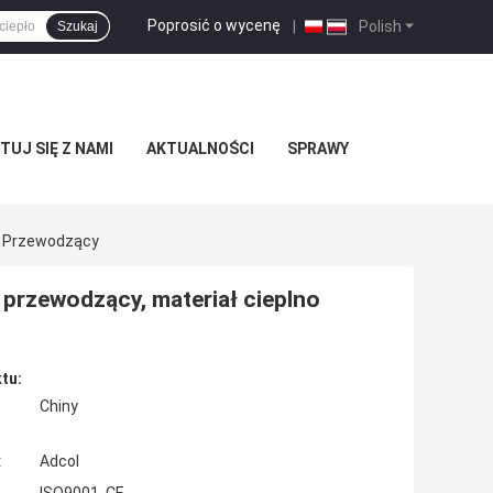
Poprosić o wycenę
|
Polish
Szukaj
UJ SIĘ Z NAMI
AKTUALNOŚCI
SPRAWY
no Przewodzący
 przewodzący, materiał cieplno
tu:
Chiny
:
Adcol