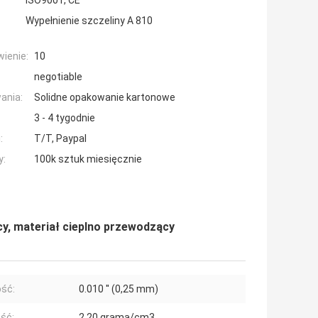
ISO9001, CE
Wypełnienie szczeliny A 810
ienie:
10
negotiable
ania:
Solidne opakowanie kartonowe
3 - 4 tygodnie
:
T/T, Paypal
y:
100k sztuk miesięcznie
y, materiał cieplno przewodzący
ść:
0.010 ′′ (0,25 mm)
ść:
2,20 grama/cm3