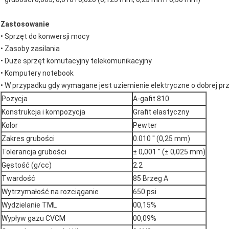
Zastosowanie
• Sprzęt do konwersji mocy
• Zasoby zasilania
• Duże sprzęt komutacyjny telekomunikacyjny
• Komputery notebook
• W przypadku gdy wymagane jest uziemienie elektryczne o dobrej pr
Pozycja
A-gafit 810
Konstrukcja i kompozycja
Grafit elastyczny
Kolor
Pewter
Zakres grubości
0.010 ′′ (0,25 mm)
Tolerancja grubości
± 0,001 ′′ (± 0,025 mm)
Gęstość (g/cc)
2.2
Twardość
85 Brzeg A
Wytrzymałość na rozciąganie
650 psi
Wydzielanie TML
00,15%
Wypływ gazu CVCM
00,09%