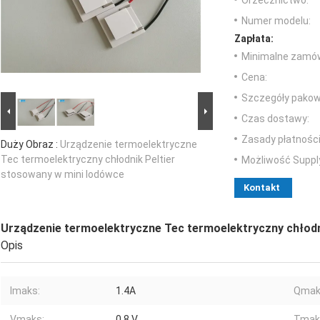
Orzecznictwo:
Numer modelu:
Zapłata:
Minimalne zamów
Cena:
Szczegóły pakow
Czas dostawy:
Zasady płatności
Duży Obraz :
Urządzenie termoelektryczne
Tec termoelektryczny chłodnik Peltier
Możliwość Suppl
stosowany w mini lodówce
Kontakt
Urządzenie termoelektryczne Tec termoelektryczny chłodn
Opis
Imaks:
1.4A
Qmak
Vmaks:
0,8 V
Tmak