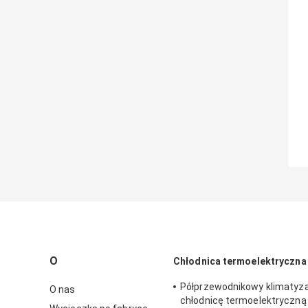
O
Chłodnica termoelektryczna 
Półprzewodnikowy klimatyz
O nas
chłodnicę termoelektryczn