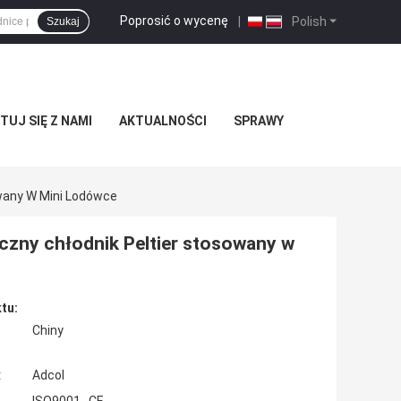
Poprosić o wycenę
|
Polish
Szukaj
UJ SIĘ Z NAMI
AKTUALNOŚCI
SPRAWY
wany W Mini Lodówce
czny chłodnik Peltier stosowany w
tu:
Chiny
:
Adcol