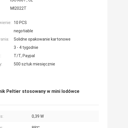
ISO9001 , CE
MI2022T
ienie:
10 PCS
negotiable
ania:
Solidne opakowanie kartonowe
3 - 4 tygodnie
:
T/T, Paypal
y:
500 sztuk miesięcznie
ik Peltier stosowany w mini lodówce
s:
0,39 W
s:
89℃