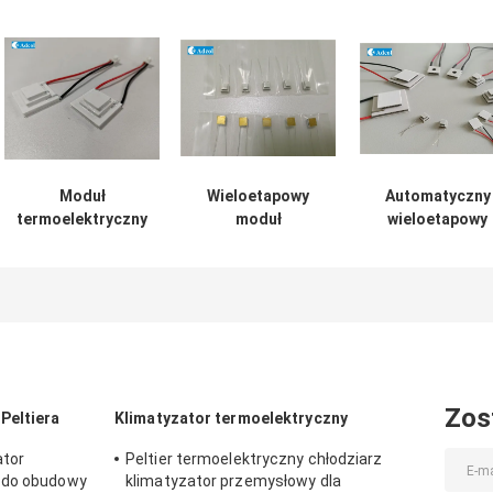
Moduł
Wieloetapowy
Automatyczny
termoelektryczny
moduł
wieloetapowy
wieloetapowy
termoelektryczny
chłodnik Peltie
Peltier Cooler
półprzewodnik
Tec Peltier Mod
Półprzewodnikowa
chip chłodzący
chłodzenia 4.0
jednostka układu
złoty
Imax
chłodzącego
wykończenie
Zos
Peltiera
Klimatyzator termoelektryczny
ator
Peltier termoelektryczny chłodziarz
ą do obudowy
klimatyzator przemysłowy dla