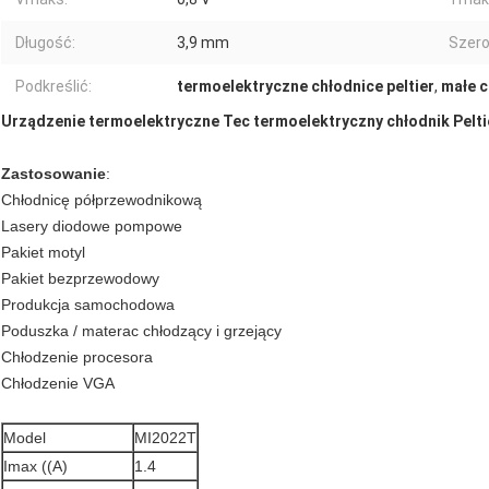
Długość:
3,9 mm
Szero
Podkreślić:
termoelektryczne chłodnice peltier
,
małe c
Urządzenie termoelektryczne Tec termoelektryczny chłodnik Pelt
Zastosowanie
:
Chłodnicę półprzewodnikową
Lasery diodowe pompowe
Pakiet motyl
Pakiet bezprzewodowy
Produkcja samochodowa
Poduszka / materac chłodzący i grzejący
Chłodzenie procesora
Chłodzenie VGA
Model
MI2022T
Imax ((A)
1.4