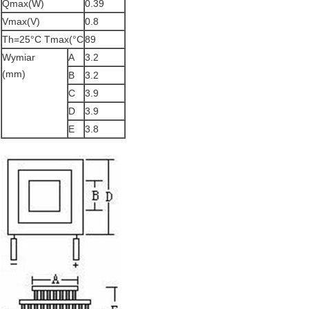
Qmax(W)
0.39
Vmax(V)
0.8
Th=25°C Tmax(°C
89
Wymiar
A
3.2
(mm)
B
3.2
C
3.9
D
3.9
E
3.8