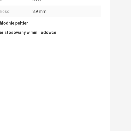
kość:
3,9 mm
hłodnie peltier
ier stosowany w mini lodówce