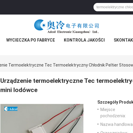
WYCIECZKA PO FABRYCE
KONTROLA JAKOŚCI
SKONTAKT
enie Termoelektryczne Tec Termoelektryczny Chłodnik Peltier Stoso
Urządzenie termoelektryczne Tec termoelektry
mini lodówce
Szczegóły Produk
Miejsce
pochodzenia:
Nazwa handlowa