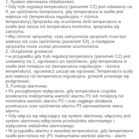
1, System sterowania chłodzeniem:
• Gdy tryb regulacji temperatury (parametr C2) jest ustawiony na
0, po opóźnieniu kompresora, gdy temperatura w szafie jest
większa niż (temperatura regulacyjna + różnica
temperatury),Sprężarka się uruchamia.Jeśli temperatura w
szafie jest niższa niż temperatura kontrolna, sprężarka się
zatrzyma.
• Aby chronić sprężarkę, czas zatrzymania sprężarki musi być
większy niż czas opóźnienia (parametr E4), a następnie
sprężarka może zostać ponownie uruchomiona.
2, Urządzenie grzewcze:
• w przypadku gdy tryb regulacji temperatury (parametr C2) jest
ustawiony na 1, ogrzewacz po opóźnieniu, gdy temperatura w
szafie jest mniejsza niż (temperatura regulacyjna - różnica
temperatury), ogrzewacz zaczął się ogrzewać.Temperatura szafy
jest większa niż temperatura regulacyjna, grzejnik przestaje się
podgrzewać.
3, Funkcja alarmowa:
• Po początkowym wyłączeniu, gdy temperatura czujnika
przekracza maksymalną wartość alarmu P1 lub mniejszą niż
minimalna wartość alarmu P2 i czas ciągłego działania
przekracza czas opóźnienia alarmu P3,wprowadzenie stanu
alarmu.
• Gdy włącza się włączający się system alarmowy, włączony jest
system alarmowy.odłączenie przekaźnika alarmowego i
wyłączenie wskaźnika alarmowego.
• W przypadku alarmu o wysokiej temperaturze, gdy temperatura
szafki jest niższa niż (P1 maksymalna wartość alarmu - alarm