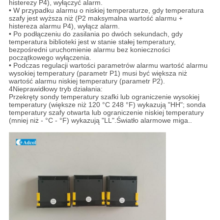
histerezy P4), wyłączyć alarm.
• W przypadku alarmu o niskiej temperaturze, gdy temperatura
szafy jest wyższa niż (P2 maksymalna wartość alarmu +
histereza alarmu P4), wyłącz alarm.
• Po podłączeniu do zasilania po dwóch sekundach, gdy
temperatura biblioteki jest w stanie stałej temperatury,
bezpośredni uruchomienie alarmu bez konieczności
początkowego wyłączenia.
• Podczas regulacji wartości parametrów alarmu wartość alarmu
wysokiej temperatury (parametr P1) musi być większa niż
wartość alarmu niskiej temperatury (parametr P2).
4Nieprawidłowy tryb działania:
Przekręty sondy temperatury szafki lub ograniczenie wysokiej
temperatury (większe niż 120 °C 248 °F) wykazują "HH"; sonda
temperatury szafy otwarta lub ograniczenie niskiej temperatury
(mniej niż - °C - °F) wykazują "LL".Światło alarmowe miga..