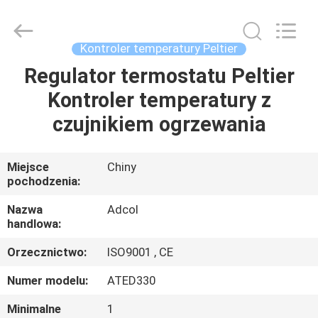
Adcol
Electronics
(Guangzhou)
Co.,
Ltd..
Kontroler temperatury Peltier
All
Rights
Reserved.
Regulator termostatu Peltier
DOM
Kontroler temperatury z
PRODUKTY
czujnikiem ogrzewania
FILMY
Miejsce
Chiny
pochodzenia:
O
Nazwa
Adcol
handlowa:
NAS
Orzecznictwo:
ISO9001 , CE
WYCIECZKA
Numer modelu:
ATED330
PO
Minimalne
1