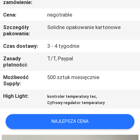
zamówienie:
FABRYCE
Cena:
negotiable
KONTROLA
Szczegóły
Solidne opakowanie kartonowe
JAKOŚCI
pakowania:
Czas dostawy:
3 - 4 tygodnie
SKONTAKTUJ
Zasady
T/T, Paypal
SIĘ
płatności:
Z
Możliwość
500 sztuk miesięcznie
Supply:
NAMI
High Light:
,
kontroler temperatury tec
Cyfrowy regulator temperatury
AKTUALNOŚCI
NAJLEPSZA CENA
SPRAWY