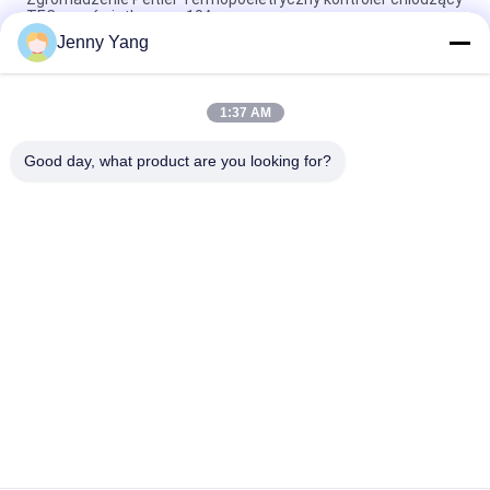
TEC z wyświetlaczem 10A
Jenny Yang
Kontroler temperatury TEC 5R7 H Kontroler most PC
Programatyczny PID Control
1:37 AM
Przeglądarka chłodniejsza Peltier / termolistriktryczna czujnik
temperatury NTC
Good day, what product are you looking for?
popularne kategorie
Wszystko
Chłodnica 
Klimatyzator 
Termoelektryczna 
Termoelektryczny
Peltiera
Chłodziarz Płyt 
Termoelektryczna 
Peltier
Chłodnica Cieczy
Chłodnicę Wodną 
Termoelektryczna 
Termoelektryczną
Kąpiel Peltier
Osuszacz 
Moduły 
Termoelektryczny 
Termoelektryczne 