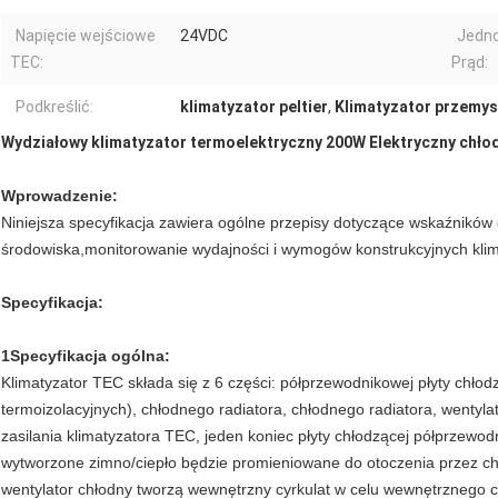
Napięcie wejściowe
24VDC
Jedno
TEC:
Prąd:
Podkreślić:
klimatyzator peltier
,
Klimatyzator przemy
Wydziałowy klimatyzator termoelektryczny 200W Elektryczny chło
Wprowadzenie:
Niniejsza specyfikacja zawiera ogólne przepisy dotyczące wskaźników
środowiska,monitorowanie wydajności i wymogów konstrukcyjnych klim
Specyfikacja:
1Specyfikacja ogólna:
Klimatyzator TEC składa się z 6 części: półprzewodnikowej płyty chłod
termoizolacyjnych), chłodnego radiatora, chłodnego radiatora, wentyl
zasilania klimatyzatora TEC, jeden koniec płyty chłodzącej półprzewodn
wytworzone zimno/ciepło będzie promieniowane do otoczenia przez chłod
wentylator chłodny tworzą wewnętrzny cyrkulat w celu wewnętrznego ch