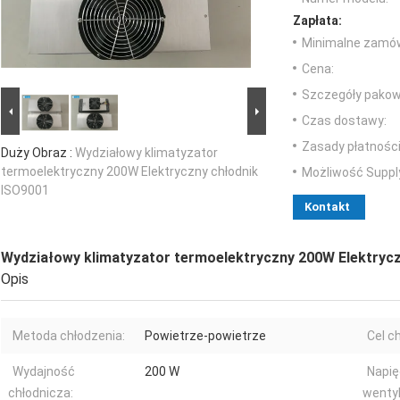
Zapłata:
Minimalne zamów
Cena:
Szczegóły pakow
Czas dostawy:
Zasady płatności
Duży Obraz :
Wydziałowy klimatyzator
termoelektryczny 200W Elektryczny chłodnik
Możliwość Suppl
ISO9001
Kontakt
Wydziałowy klimatyzator termoelektryczny 200W Elektryc
Opis
Metoda chłodzenia:
Powietrze-powietrze
Cel c
Wydajność
200 W
Napię
chłodnicza:
wentyl